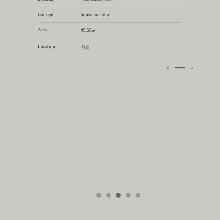
Concept
|
house in nature
Area
|
99.56㎡
Location
|
한경
3
5